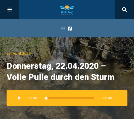
Start
23. April 2020
Donnerstag, 22.04.2020 –
Hallo Tag
Volle Pulle durch den Sturm
Alle Tage
Audio-
00:00
00:00
Player
Impressum