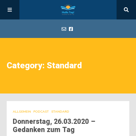
Start
Category: Standard
Hallo Tag
Alle Tage
Impressum
ALLGEMEIN
PODCAST
STANDARD
Donnerstag, 26.03.2020 –
Gedanken zum Tag