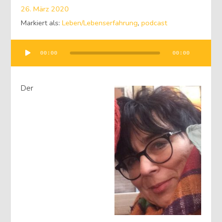
26. März 2020
Markiert als:
Leben/Lebenserfahrung
,
podcast
Audio-
00:00
00:00
Player
Der